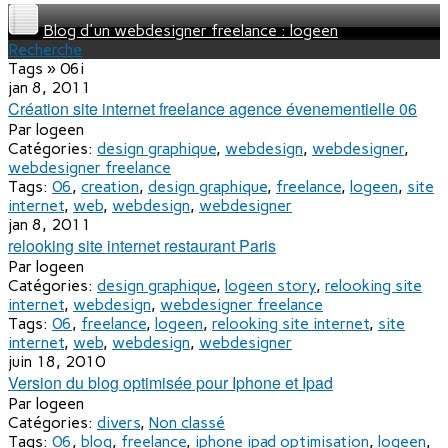
Blog d'un webdesigner freelance : logeen
Recherche
Tags » 06i
jan 8, 2011
Création site internet freelance agence évenementielle 06
Par
logeen
Catégories:
design graphique
,
webdesign
,
webdesigner
,
webdesigner freelance
Tags:
06
,
creation
,
design graphique
,
freelance
,
logeen
,
site
internet
,
web
,
webdesign
,
webdesigner
jan 8, 2011
relooking site internet restaurant Paris
Par
logeen
Catégories:
design graphique
,
logeen story
,
relooking site
internet
,
webdesign
,
webdesigner freelance
Tags:
06
,
freelance
,
logeen
,
relooking site internet
,
site
internet
,
web
,
webdesign
,
webdesigner
juin 18, 2010
Version du blog optimisée pour Iphone et Ipad
Par
logeen
Catégories:
divers
,
Non classé
Tags:
06
,
blog
,
freelance
,
iphone ipad optimisation
,
logeen
,