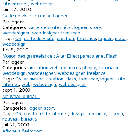
site internet
,
webdesign
juin 17, 2010
Carte de visite en métal Logeen
Par
logeen
Catégories:
carte de visite métal
,
logeen story
,
webdesigner
,
webdesigner freelance
Tags:
06
,
carte de visite
,
creation
,
freelance
,
logeen
,
metal
,
webdesign
fév 9, 2010
Motion design freelance : After Effect particular et Flash
Par
logeen
Catégories:
animation web
,
design graphique
,
tutoriaux
,
webdesign
,
webdesigner
,
webdesigner freelance
Tags:
06
,
animation
,
creation
,
flash
,
freelance
,
logeen
,
site
internet
,
web
,
webdesign
,
webdesigner
sept 1, 2009
Nouveau bureau !
Par
logeen
Catégories:
logeen story
Tags:
06
,
création site internet
,
design
,
freelance
,
logeen
,
nouveau bureaux
juil 31, 2009
Affiche à l’aéroport