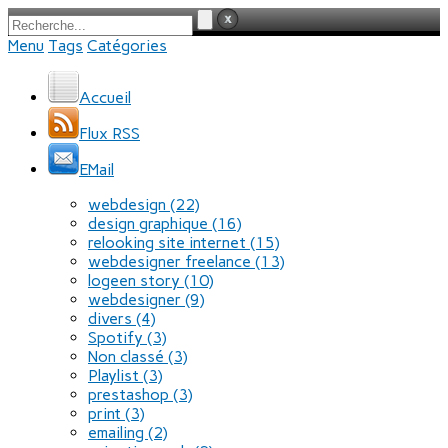
Menu
Tags
Catégories
Accueil
Flux RSS
EMail
webdesign
(22)
design graphique
(16)
relooking site internet
(15)
webdesigner freelance
(13)
logeen story
(10)
webdesigner
(9)
divers
(4)
Spotify
(3)
Non classé
(3)
Playlist
(3)
prestashop
(3)
print
(3)
emailing
(2)