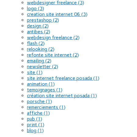
webdesigner freelance
(3)
logo
(3)
creation site internet 06
(3)
prestashop
(2)
design
(2)
antibes
(2)
webdesign freelance
(2)
flash
(2)
relooking
(2)
refonte site internet
(2)
emailing
(2)
newsletter
(2)
site
(1)
site internet freelance posada
(1)
animation
(1)
temoignages
(1)
création site internet posada
(1)
porsche
(1)
remerciements
(1)
affiche
(1)
pub
(1)
print
(1)
blog
(1)