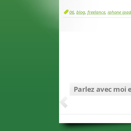
06
,
blog
,
freelance
,
iphone ipad
Parlez avec moi e