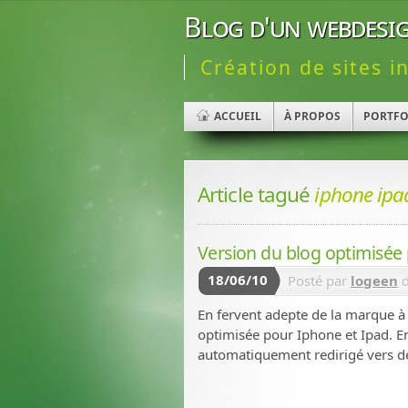
Blog d'un webdesig
Création de sites i
ACCUEIL
À PROPOS
PORTFO
Article tagué
iphone ipa
Version du blog optimisée
18/06/10
Posté par
logeen
d
En fervent adepte de la marque à
optimisée pour Iphone et Ipad. E
automatiquement redirigé vers de