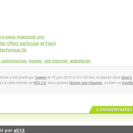
Pro pour macbook pro
er Effect particular et Flash
 technique 06
 optimisation
,
logeen
,
site internet
,
webdesign
ntrée a été posté par
logeen
le 18 juin 2010 à 10 h 38 min, et placée dans
divers
s à cette entrée via
RSS 2.0
. Vous pouvez
laisser une réponse
, ou bien un
trackb
COMMENTAIRES 
it par
ali13