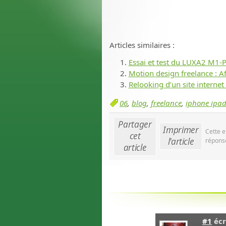
Articles similaires :
Essai et test du LUXA2 M1-
Motion design freelance : Aft
Relooking d’un site internet
06
,
blog
,
freelance
,
iphone ipad
Partager
Imprimer
Cette e
cet
l'article
réponse
article
#1
écr