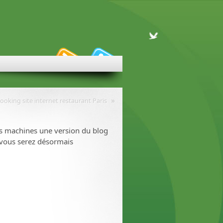
»
looking site internet restaurant Paris
es machines une version du blog
 vous serez désormais