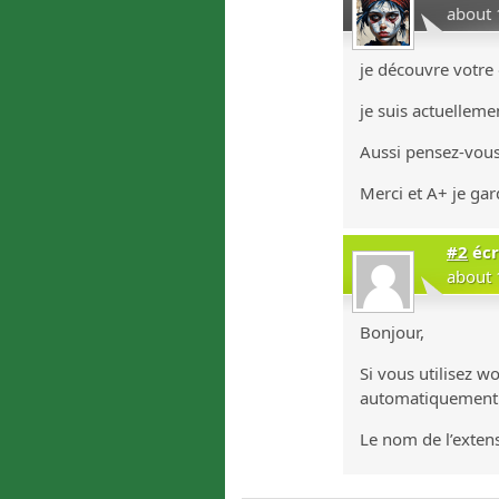
about 
je découvre votre 
je suis actuelleme
Aussi pensez-vous 
Merci et A+ je gar
#2
écr
about 
Bonjour,
Si vous utilisez w
automatiquement u
Le nom de l’exten