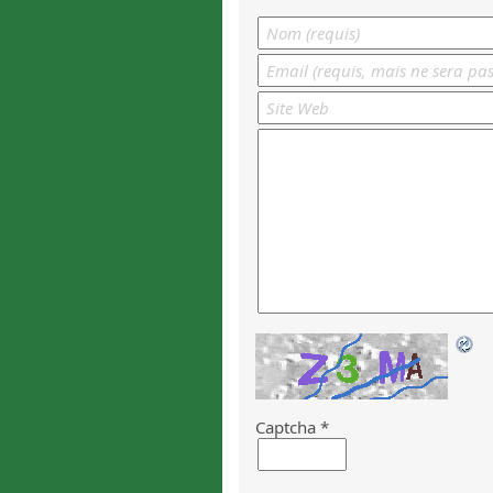
Captcha
*