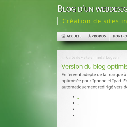
Blog d'un webdesig
Création de sites i
ACCUEIL
À PROPOS
PORTFO
«
Carte de visite en métal Logeen
Version du blog optimi
En fervent adepte de la marque à
optimisée pour Iphone et Ipad. E
automatiquement redirigé vers de