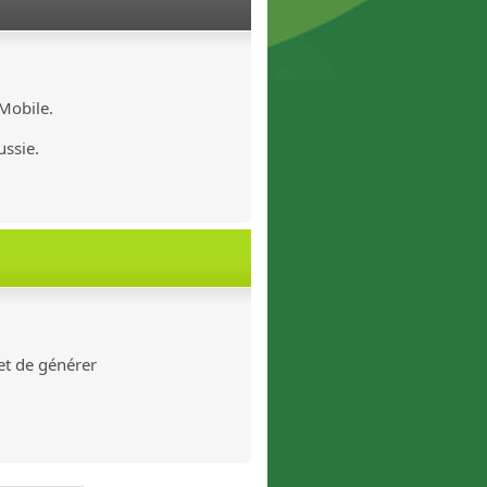
 Mobile.
ussie.
met de générer