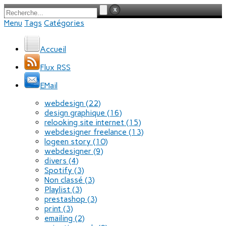
Menu
Tags
Catégories
Accueil
Flux RSS
EMail
webdesign
(22)
design graphique
(16)
relooking site internet
(15)
webdesigner freelance
(13)
logeen story
(10)
webdesigner
(9)
divers
(4)
Spotify
(3)
Non classé
(3)
Playlist
(3)
prestashop
(3)
print
(3)
emailing
(2)