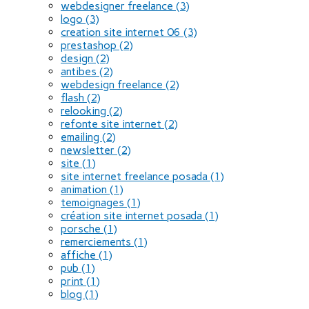
webdesigner freelance
(3)
logo
(3)
creation site internet 06
(3)
prestashop
(2)
design
(2)
antibes
(2)
webdesign freelance
(2)
flash
(2)
relooking
(2)
refonte site internet
(2)
emailing
(2)
newsletter
(2)
site
(1)
site internet freelance posada
(1)
animation
(1)
temoignages
(1)
création site internet posada
(1)
porsche
(1)
remerciements
(1)
affiche
(1)
pub
(1)
print
(1)
blog
(1)