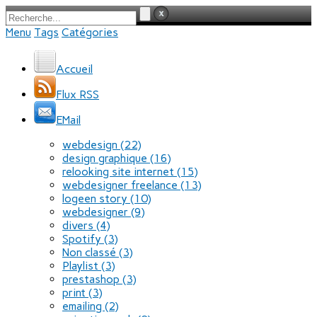
Menu
Tags
Catégories
Accueil
Flux RSS
EMail
webdesign
(22)
design graphique
(16)
relooking site internet
(15)
webdesigner freelance
(13)
logeen story
(10)
webdesigner
(9)
divers
(4)
Spotify
(3)
Non classé
(3)
Playlist
(3)
prestashop
(3)
print
(3)
emailing
(2)