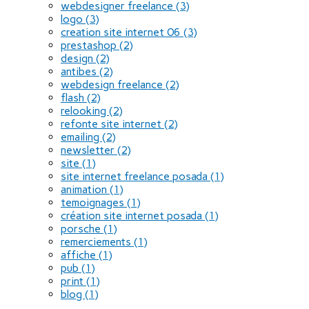
webdesigner freelance
(3)
logo
(3)
creation site internet 06
(3)
prestashop
(2)
design
(2)
antibes
(2)
webdesign freelance
(2)
flash
(2)
relooking
(2)
refonte site internet
(2)
emailing
(2)
newsletter
(2)
site
(1)
site internet freelance posada
(1)
animation
(1)
temoignages
(1)
création site internet posada
(1)
porsche
(1)
remerciements
(1)
affiche
(1)
pub
(1)
print
(1)
blog
(1)