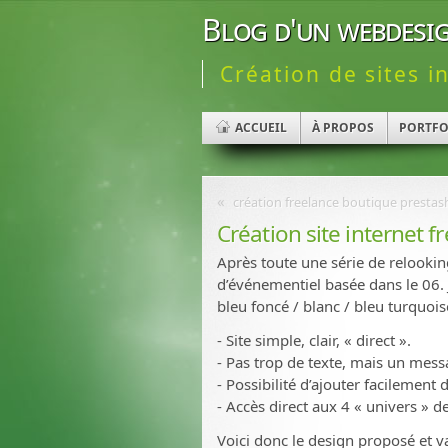
Blog d'un webdesig
Création de sites i
ACCUEIL
À PROPOS
PORTFO
«
création freelance boutique presta
Création site internet 
Après toute une série de relookings
d’événementiel basée dans le 06. 
bleu foncé / blanc / bleu turquoise)
- Site simple, clair, « direct ».
- Pas trop de texte, mais un mess
- Possibilité d’ajouter facilement
- Accès direct aux 4 « univers » d
Voici donc le design proposé et val