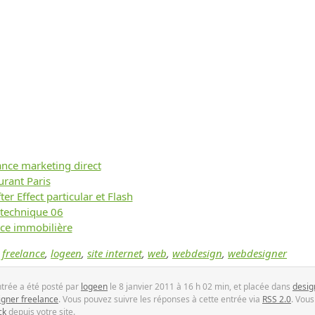
lance marketing direct
urant Paris
er Effect particular et Flash
 technique 06
nce immobilière
,
freelance
,
logeen
,
site internet
,
web
,
webdesign
,
webdesigner
ntrée a été posté par
logeen
le 8 janvier 2011 à 16 h 02 min, et placée dans
desig
gner freelance
. Vous pouvez suivre les réponses à cette entrée via
RSS 2.0
. Vou
ck
depuis votre site.