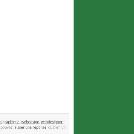
n graphique
,
webdesign
,
webdesigner
,
s pouvez
laisser une réponse
, ou bien un