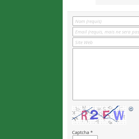
Captcha
*