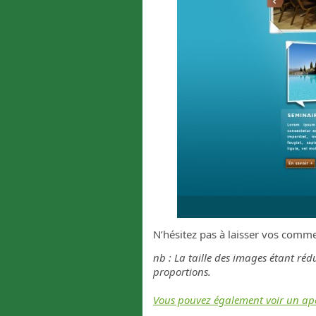
N’hésitez pas à laisser vos comme
nb : La taille des images étant rédu
proportions.
Vous pouvez également voir un aperç