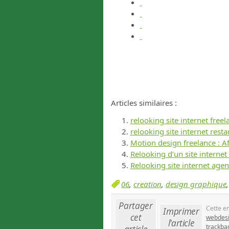
Articles similaires :
relooking site internet free
relooking site internet resta
Motion design freelance : Aft
Relooking d’un site internet
Relooking site internet age
06
,
creation
,
design graphique
Partager
Cette e
Imprimer
cet
webdesi
l'article
trackba