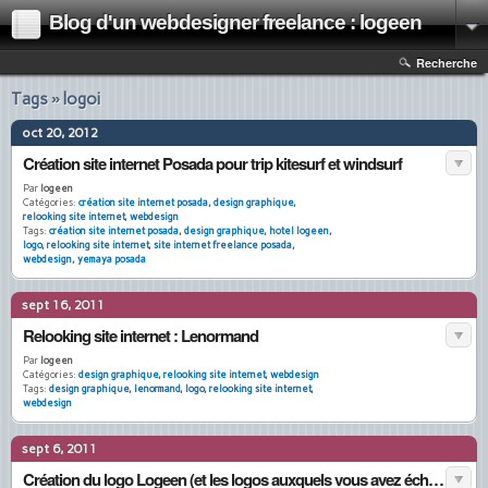
Blog d'un webdesigner freelance : logeen
Recherche
Tags » logoi
oct 20, 2012
Création site internet Posada pour trip kitesurf et windsurf
Par
logeen
Catégories:
création site internet posada
,
design graphique
,
relooking site internet
,
webdesign
Tags:
création site internet posada
,
design graphique
,
hotel logeen
,
logo
,
relooking site internet
,
site internet freelance posada
,
webdesign
,
yemaya posada
sept 16, 2011
Relooking site internet : Lenormand
Par
logeen
Catégories:
design graphique
,
relooking site internet
,
webdesign
Tags:
design graphique
,
lenormand
,
logo
,
relooking site internet
,
webdesign
sept 6, 2011
Création du logo Logeen (et les logos auxquels vous avez échappé).