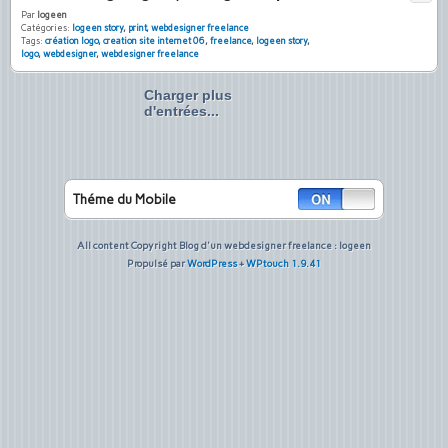
Par
logeen
Catégories:
logeen story
,
print
,
webdesigner freelance
Tags:
création logo
,
creation site internet 06
,
freelance
,
logeen story
,
logo
,
webdesigner
,
webdesigner freelance
Charger plus
d'entrées...
Théme du Mobile
All content Copyright Blog d'un webdesigner freelance : logeen
Propulsé par
WordPress
+
WPtouch 1.9.41