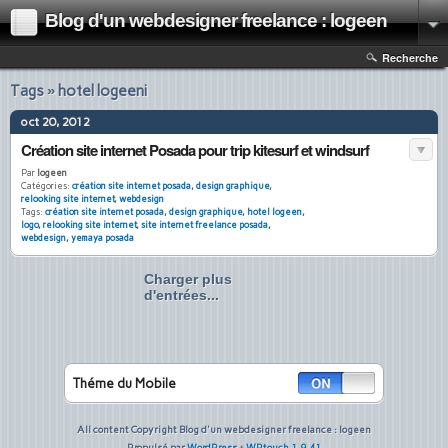
Blog d'un webdesigner freelance : logeen
Recherche
Tags » hotel logeeni
oct 20, 2012
Création site internet Posada pour trip kitesurf et windsurf
Par
logeen
Catégories:
création site internet posada
,
design graphique
,
relooking site internet
,
webdesign
Tags:
création site internet posada
,
design graphique
,
hotel logeen
,
logo
,
relooking site internet
,
site internet freelance posada
,
webdesign
,
yemaya posada
Charger plus
d'entrées...
Théme du Mobile
All content Copyright Blog d'un webdesigner freelance : logeen
Propulsé par
WordPress
+
WPtouch 1.9.41