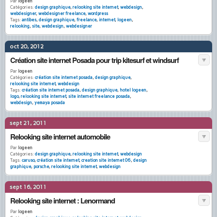
Par
logeen
Catégories:
design graphique
,
relooking site internet
,
webdesign
,
webdesigner
,
webdesigner freelance
,
wordpress
Tags:
antibes
,
design graphique
,
freelance
,
internet
,
logeen
,
relooking
,
site
,
webdesign
,
webdesigner
oct 20, 2012
Création site internet Posada pour trip kitesurf et windsurf
Par
logeen
Catégories:
création site internet posada
,
design graphique
,
relooking site internet
,
webdesign
Tags:
création site internet posada
,
design graphique
,
hotel logeen
,
logo
,
relooking site internet
,
site internet freelance posada
,
webdesign
,
yemaya posada
sept 21, 2011
Relooking site internet automobile
Par
logeen
Catégories:
design graphique
,
relooking site internet
,
webdesign
Tags:
caruso
,
création site internet
,
creation site internet 06
,
design
graphique
,
porsche
,
relooking site internet
,
webdesign
sept 16, 2011
Relooking site internet : Lenormand
Par
logeen