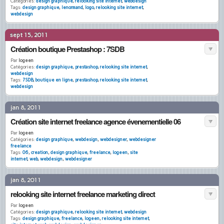
Catégories:
design graphique
,
relooking site internet
,
webdesign
Tags:
design graphique
,
lenormand
,
logo
,
relooking site internet
,
webdesign
sept 15, 2011
Création boutique Prestashop : 7SDB
Par
logeen
Catégories:
design graphique
,
prestashop
,
relooking site internet
,
webdesign
Tags:
7SDB
,
boutique en ligne
,
prestashop
,
relooking site internet
,
webdesign
jan 8, 2011
Création site internet freelance agence évenementielle 06
Par
logeen
Catégories:
design graphique
,
webdesign
,
webdesigner
,
webdesigner
freelance
Tags:
06
,
creation
,
design graphique
,
freelance
,
logeen
,
site
internet
,
web
,
webdesign
,
webdesigner
jan 8, 2011
relooking site internet freelance marketing direct
Par
logeen
Catégories:
design graphique
,
relooking site internet
,
webdesign
Tags:
design graphique
,
freelance
,
logeen
,
relooking site internet
,