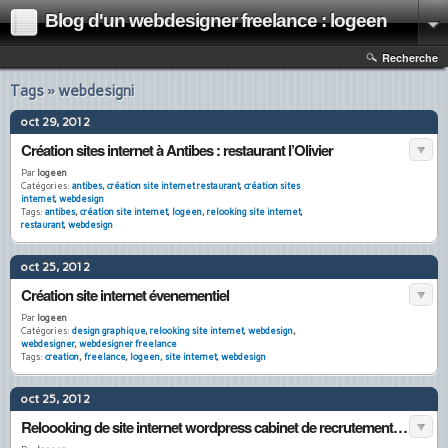
Blog d'un webdesigner freelance : logeen
Recherche
Tags » webdesigni
oct 29, 2012
Création sites internet à Antibes : restaurant l’Olivier
Par
logeen
Catégories:
antibes
,
création site internet restaurant
,
création sites
internet
,
webdesign
Tags:
antibes
,
création site internet
,
logeen
,
relooking site internet
,
restaurant
,
webdesign
oct 25, 2012
Création site internet évenementiel
Par
logeen
Catégories:
design graphique
,
relooking site internet
,
webdesign
,
webdesigner
,
webdesigner freelance
Tags:
creation
,
freelance
,
logeen
,
site internet
,
webdesign
oct 25, 2012
Reloooking de site internet wordpress cabinet de recrutement : WESTPOINT