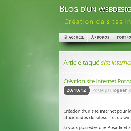
Blog d'un webdesig
Création de sites i
ACCUEIL
À PROPOS
PORTFO
Article tagué
site intern
Création site internet Posa
20/10/12
Posté par
logeen
d
Création d’un site Internet pour 
afficionados du kitesurf et du win
Si vous possédez une Posada et sou