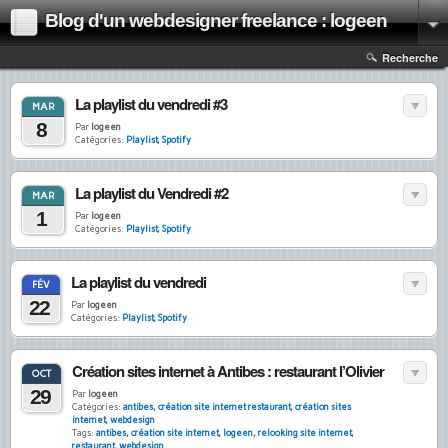
Blog d'un webdesigner freelance : logeen
Recherche
La playlist du vendredi #3
MAR
8
Par
logeen
Catégories:
Playlist
,
Spotify
La playlist du Vendredi #2
MAR
1
Par
logeen
Catégories:
Playlist
,
Spotify
La playlist du vendredi
FÉV
22
Par
logeen
Catégories:
Playlist
,
Spotify
Création sites internet à Antibes : restaurant l’Olivier
OCT
29
Par
logeen
Catégories:
antibes
,
création site internet restaurant
,
création sites
internet
,
webdesign
Tags:
antibes
,
création site internet
,
logeen
,
relooking site internet
,
restaurant
,
webdesign