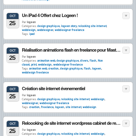
Un iPad 4 Offert chez Logeen !
OCT
25
Par
logeen
Catégories:
design graphique
,
logeen story
,
relooking site internet
,
webdesign
,
webdesigner
,
webdesigner freelance
Tags:
ipad
Réalisation animations flash en freelance pour Mastercard
OCT
25
Par
logeen
Catégories:
animation web
,
design graphique
,
divers
,
flash
,
Non
classé
,
print
,
webdesign
,
webdesigner freelance
Tags:
animation web
,
creation
,
design graphique
,
flash
,
logeen
,
webdesign freelance
Création site internet évenementiel
OCT
25
Par
logeen
Catégories:
design graphique
,
relooking site internet
,
webdesign
,
webdesigner
,
webdesigner freelance
Tags:
creation
,
freelance
,
logeen
,
site internet
,
webdesign
Reloooking de site internet wordpress cabinet de recrutement : WESTPOINT
OCT
25
Par
logeen
Catégories:
design graphique
,
relooking site internet
,
webdesign
,