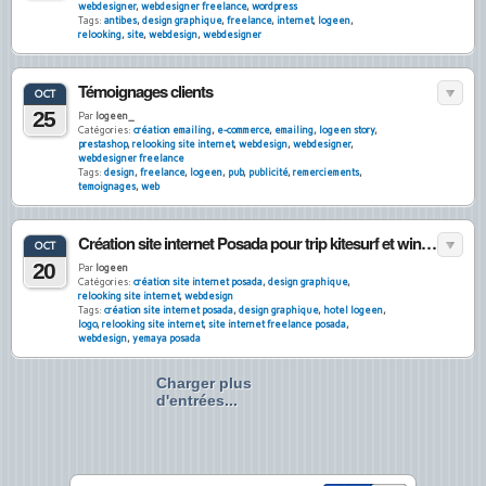
webdesigner
,
webdesigner freelance
,
wordpress
Tags:
antibes
,
design graphique
,
freelance
,
internet
,
logeen
,
relooking
,
site
,
webdesign
,
webdesigner
Témoignages clients
OCT
25
Par
logeen_
Catégories:
création emailing
,
e-commerce
,
emailing
,
logeen story
,
prestashop
,
relooking site internet
,
webdesign
,
webdesigner
,
webdesigner freelance
Tags:
design
,
freelance
,
logeen
,
pub
,
publicité
,
remerciements
,
temoignages
,
web
Création site internet Posada pour trip kitesurf et windsurf
OCT
20
Par
logeen
Catégories:
création site internet posada
,
design graphique
,
relooking site internet
,
webdesign
Tags:
création site internet posada
,
design graphique
,
hotel logeen
,
logo
,
relooking site internet
,
site internet freelance posada
,
webdesign
,
yemaya posada
Charger plus
d'entrées...