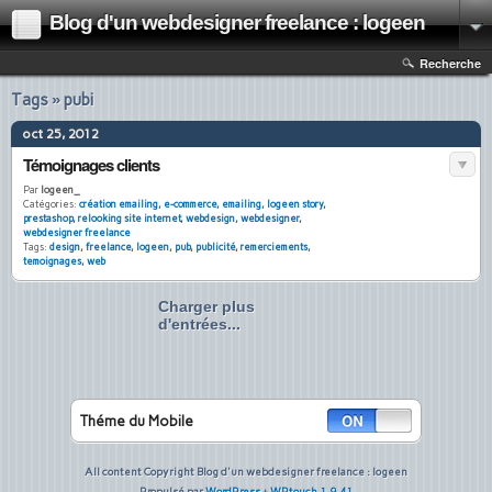
Blog d'un webdesigner freelance : logeen
Recherche
Tags » pubi
oct 25, 2012
Témoignages clients
Par
logeen_
Catégories:
création emailing
,
e-commerce
,
emailing
,
logeen story
,
prestashop
,
relooking site internet
,
webdesign
,
webdesigner
,
webdesigner freelance
Tags:
design
,
freelance
,
logeen
,
pub
,
publicité
,
remerciements
,
temoignages
,
web
Charger plus
d'entrées...
Théme du Mobile
All content Copyright Blog d'un webdesigner freelance : logeen
Propulsé par
WordPress
+
WPtouch 1.9.41