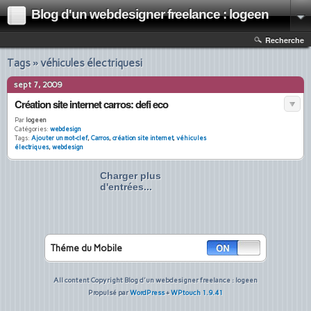
Blog d'un webdesigner freelance : logeen
Recherche
Tags » véhicules électriquesi
sept 7, 2009
Création site internet carros: defi eco
Par
logeen
Catégories:
webdesign
Tags:
Ajouter un mot-clef
,
Carros
,
création site internet
,
véhicules
électriques
,
webdesign
Charger plus
d'entrées...
Théme du Mobile
All content Copyright Blog d'un webdesigner freelance : logeen
Propulsé par
WordPress
+
WPtouch 1.9.41