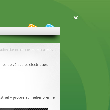
»
ation site internet restaurant à Paris
mes de véhicules électriques.
ustriel » propre au métier premier