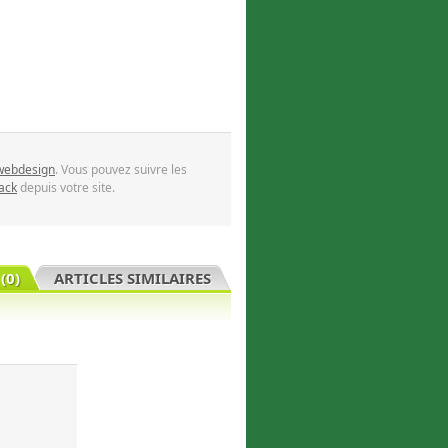
webdesign
. Vous pouvez suivre les
ack
depuis votre site.
(0)
ARTICLES SIMILAIRES