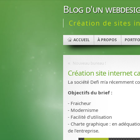
Blog d'un webdesig
Création de sites i
ACCUEIL
À PROPOS
PORTFO
«
Nouveau bureau !
Création site internet c
La société Defi m’a récemment con
Objectifs du brief :
- Fraicheur
- Modernisme
- Facilité d’utilisation
- Charte graphique : en adéquatio
de l’entreprise.