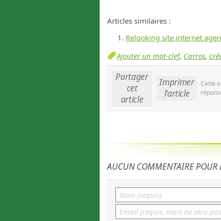
Articles similaires :
Relooking site internet age
Ajouter un mot-clef
,
Carros
,
cré
Partager
Imprimer
Cette e
cet
l'article
réponse
article
AUCUN COMMENTAIRE POUR L