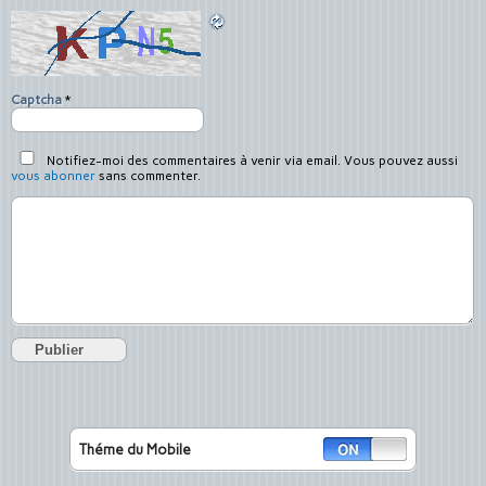
Captcha
*
Notifiez-moi des commentaires à venir via email. Vous pouvez aussi
vous abonner
sans commenter.
Théme du Mobile