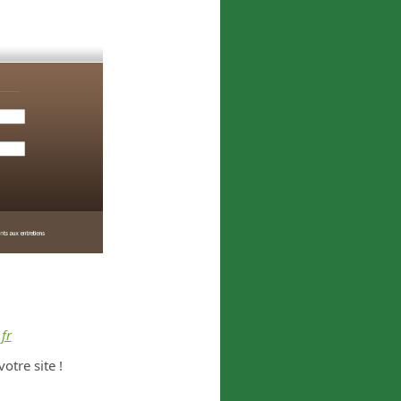
fr
otre site !