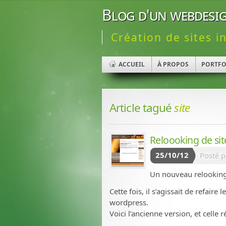
Blog d'un webdesig
Création de sites i
ACCUEIL
À PROPOS
PORTFO
Article tagué
site
Reloooking de si
25/10/12
Posté 
Un nouveau relooking
Cette fois, il s’agissait de refai
wordpress.
Voici l’ancienne version, et celle 