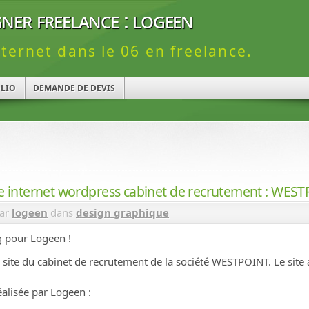
ner freelance : logeen
nternet dans le 06 en freelance.
LIO
DEMANDE DE DEVIS
te internet wordpress cabinet de recrutement : WES
par
logeen
dans
design graphique
 pour Logeen !
re le site du cabinet de recrutement de la société WESTPOINT. Le sit
réalisée par Logeen :