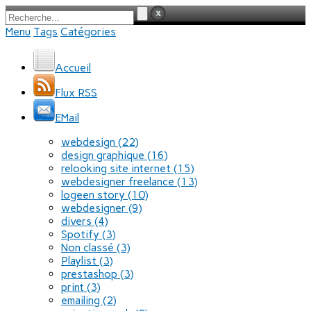
Menu
Tags
Catégories
Accueil
Flux RSS
EMail
webdesign
(22)
design graphique
(16)
relooking site internet
(15)
webdesigner freelance
(13)
logeen story
(10)
webdesigner
(9)
divers
(4)
Spotify
(3)
Non classé
(3)
Playlist
(3)
prestashop
(3)
print
(3)
emailing
(2)