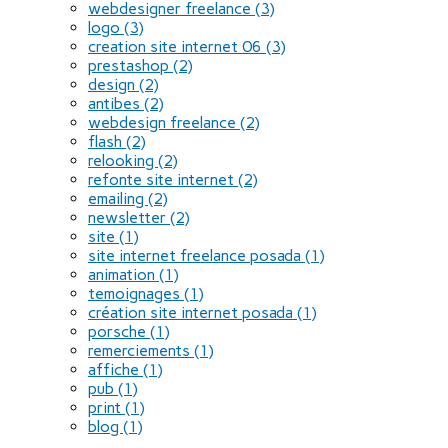
webdesigner freelance
(3)
logo
(3)
creation site internet 06
(3)
prestashop
(2)
design
(2)
antibes
(2)
webdesign freelance
(2)
flash
(2)
relooking
(2)
refonte site internet
(2)
emailing
(2)
newsletter
(2)
site
(1)
site internet freelance posada
(1)
animation
(1)
temoignages
(1)
création site internet posada
(1)
porsche
(1)
remerciements
(1)
affiche
(1)
pub
(1)
print
(1)
blog
(1)