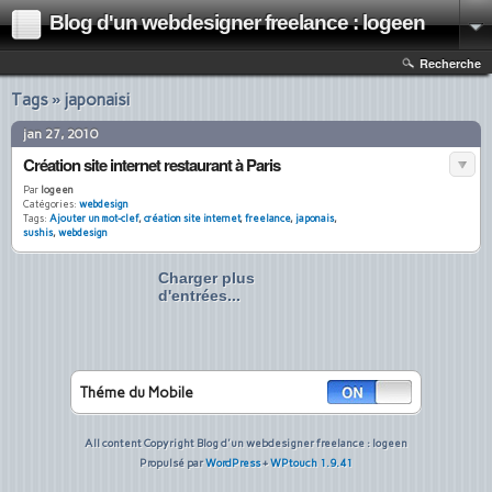
Blog d'un webdesigner freelance : logeen
Recherche
Tags » japonaisi
jan 27, 2010
Création site internet restaurant à Paris
Par
logeen
Catégories:
webdesign
Tags:
Ajouter un mot-clef
,
création site internet
,
freelance
,
japonais
,
sushis
,
webdesign
Charger plus
d'entrées...
Théme du Mobile
All content Copyright Blog d'un webdesigner freelance : logeen
Propulsé par
WordPress
+
WPtouch 1.9.41