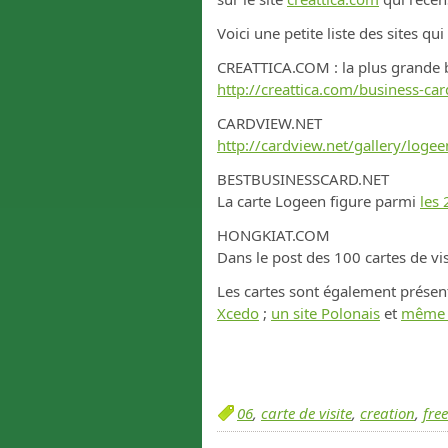
Voici une petite liste des sites qu
CREATTICA.COM : la plus grande 
http://creattica.com/business-ca
CARDVIEW.NET
http://cardview.net/gallery/loge
BESTBUSINESSCARD.NET
La carte Logeen figure parmi
les 
HONGKIAT.COM
Dans le post des 100 cartes de vis
Les cartes sont également présen
Xcedo
;
un site Polonais
et
même u
06
,
carte de visite
,
creation
,
fre