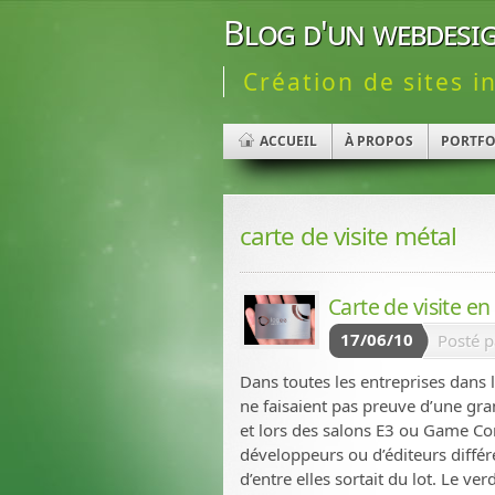
Blog d'un webdesig
Création de sites i
ACCUEIL
À PROPOS
PORTFO
carte de visite métal
Carte de visite e
17/06/10
Posté 
Dans toutes les entreprises dans le
ne faisaient pas preuve d’une grand
et lors des salons E3 ou Game Con
développeurs ou d’éditeurs différent
d’entre elles sortait du lot. Le ve