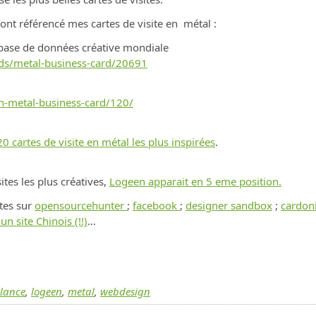
i ont référencé mes cartes de visite en métal :
base de données créative mondiale
rds/metal-business-card/20691
en-metal-business-card/120/
20 cartes de visite en métal les plus inspirées
.
ites les plus créatives,
Logeen apparait en 5 eme position.
tes sur
opensourcehunter
;
facebook
;
designer sandbox
;
cardon
n site Chinois (!!)
…
elance
,
logeen
,
metal
,
webdesign