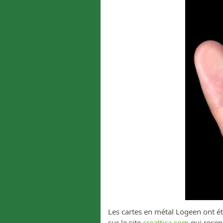
Les cartes en métal Logeen ont été
sur le site
creattica.com
qui recens