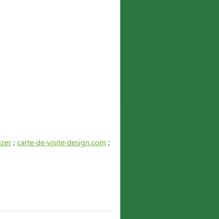
izer
;
carte-de-visite-design.com
;