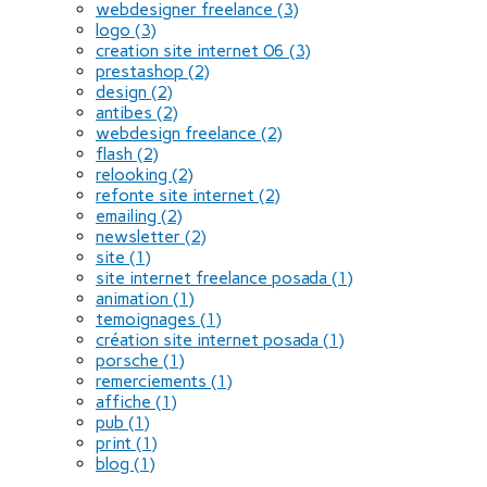
webdesigner freelance
(3)
logo
(3)
creation site internet 06
(3)
prestashop
(2)
design
(2)
antibes
(2)
webdesign freelance
(2)
flash
(2)
relooking
(2)
refonte site internet
(2)
emailing
(2)
newsletter
(2)
site
(1)
site internet freelance posada
(1)
animation
(1)
temoignages
(1)
création site internet posada
(1)
porsche
(1)
remerciements
(1)
affiche
(1)
pub
(1)
print
(1)
blog
(1)