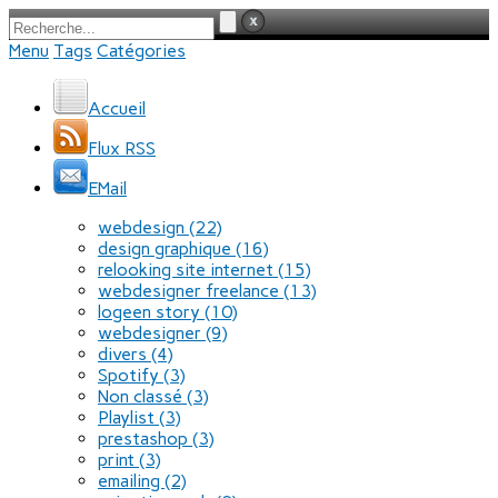
Menu
Tags
Catégories
Accueil
Flux RSS
EMail
webdesign
(22)
design graphique
(16)
relooking site internet
(15)
webdesigner freelance
(13)
logeen story
(10)
webdesigner
(9)
divers
(4)
Spotify
(3)
Non classé
(3)
Playlist
(3)
prestashop
(3)
print
(3)
emailing
(2)