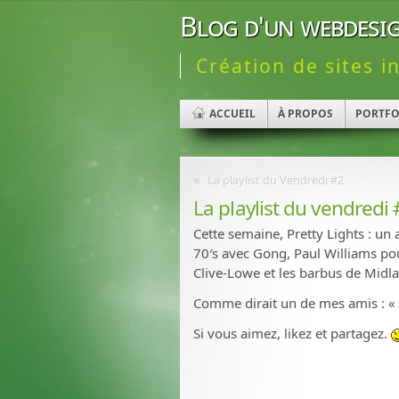
Blog d'un webdesig
Création de sites i
ACCUEIL
À PROPOS
PORTFO
«
La playlist du Vendredi #2
La playlist du vendredi
Cette semaine, Pretty Lights : un
70′s avec Gong, Paul Williams pou
Clive-Lowe et les barbus de Midla
Comme dirait un de mes amis : « a
Si vous aimez, likez et partagez.