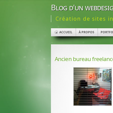
Blog d'un webdesig
Création de sites i
ACCUEIL
À PROPOS
PORTFO
Ancien bureau freelance