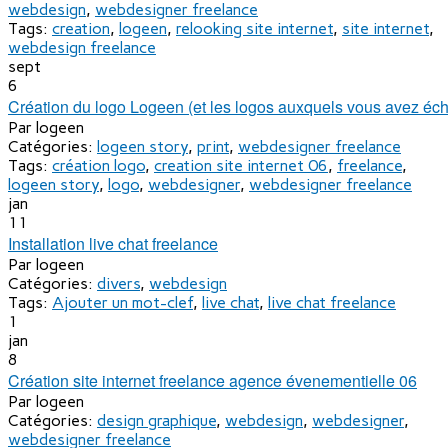
webdesign
,
webdesigner freelance
Tags:
creation
,
logeen
,
relooking site internet
,
site internet
,
webdesign freelance
sept
6
Création du logo Logeen (et les logos auxquels vous avez éc
Par
logeen
Catégories:
logeen story
,
print
,
webdesigner freelance
Tags:
création logo
,
creation site internet 06
,
freelance
,
logeen story
,
logo
,
webdesigner
,
webdesigner freelance
jan
11
Installation live chat freelance
Par
logeen
Catégories:
divers
,
webdesign
Tags:
Ajouter un mot-clef
,
live chat
,
live chat freelance
1
jan
8
Création site internet freelance agence évenementielle 06
Par
logeen
Catégories:
design graphique
,
webdesign
,
webdesigner
,
webdesigner freelance