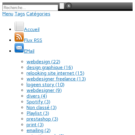
Menu
Tags
Catégories
Accueil
Flux RSS
EMail
webdesign
(22)
design graphique
(16)
relooking site internet
(15)
webdesigner freelance
(13)
logeen story
(10)
webdesigner
(9)
divers
(4)
Spotify
(3)
Non classé
(3)
Playlist
(3)
prestashop
(3)
print
(3)
emailing
(2)