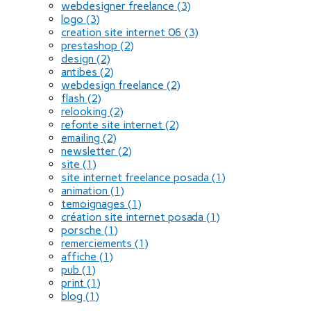
webdesigner freelance
(3)
logo
(3)
creation site internet 06
(3)
prestashop
(2)
design
(2)
antibes
(2)
webdesign freelance
(2)
flash
(2)
relooking
(2)
refonte site internet
(2)
emailing
(2)
newsletter
(2)
site
(1)
site internet freelance posada
(1)
animation
(1)
temoignages
(1)
création site internet posada
(1)
porsche
(1)
remerciements
(1)
affiche
(1)
pub
(1)
print
(1)
blog
(1)