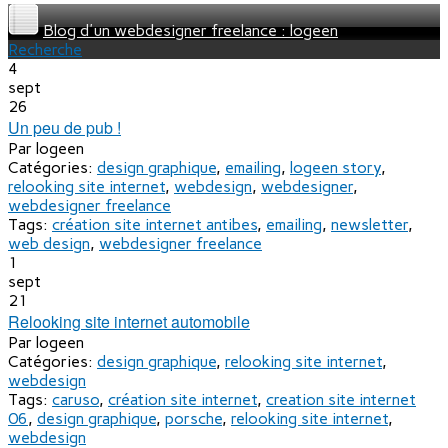
Blog d'un webdesigner freelance : logeen
Recherche
4
sept
26
Un peu de pub !
Par
logeen
Catégories:
design graphique
,
emailing
,
logeen story
,
relooking site internet
,
webdesign
,
webdesigner
,
webdesigner freelance
Tags:
création site internet antibes
,
emailing
,
newsletter
,
web design
,
webdesigner freelance
1
sept
21
Relooking site internet automobile
Par
logeen
Catégories:
design graphique
,
relooking site internet
,
webdesign
Tags:
caruso
,
création site internet
,
creation site internet
06
,
design graphique
,
porsche
,
relooking site internet
,
webdesign