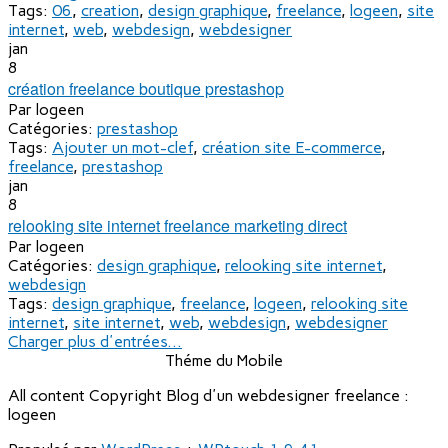
Tags:
06
,
creation
,
design graphique
,
freelance
,
logeen
,
site
internet
,
web
,
webdesign
,
webdesigner
jan
8
création freelance boutique prestashop
Par
logeen
Catégories:
prestashop
Tags:
Ajouter un mot-clef
,
création site E-commerce
,
freelance
,
prestashop
jan
8
relooking site internet freelance marketing direct
Par
logeen
Catégories:
design graphique
,
relooking site internet
,
webdesign
Tags:
design graphique
,
freelance
,
logeen
,
relooking site
internet
,
site internet
,
web
,
webdesign
,
webdesigner
Charger plus d'entrées...
Théme du Mobile
All content Copyright Blog d'un webdesigner freelance :
logeen