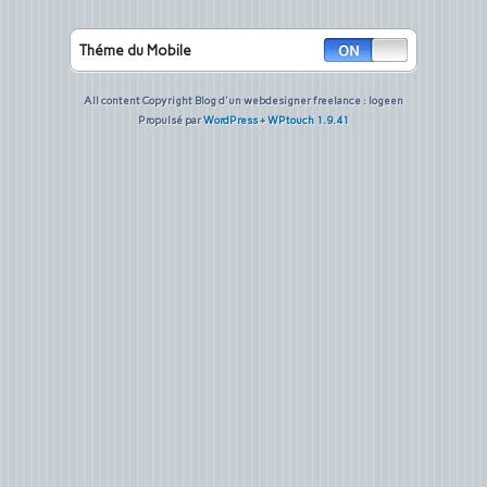
Théme du Mobile
All content Copyright Blog d'un webdesigner freelance : logeen
Propulsé par
WordPress
+
WPtouch 1.9.41