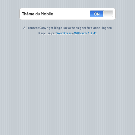
Théme du Mobile
All content Copyright Blog d'un webdesigner freelance : logeen
Propulsé par
WordPress
+
WPtouch 1.9.41