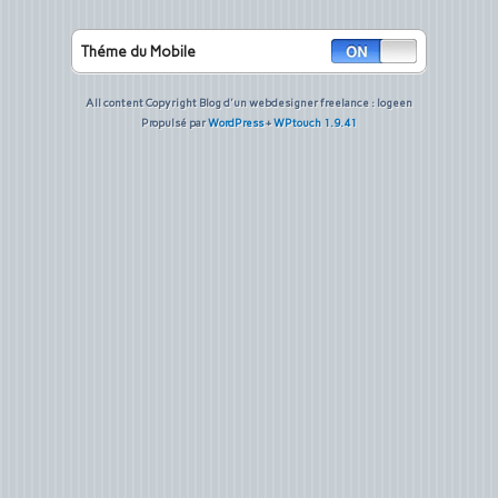
Théme du Mobile
All content Copyright Blog d'un webdesigner freelance : logeen
Propulsé par
WordPress
+
WPtouch 1.9.41