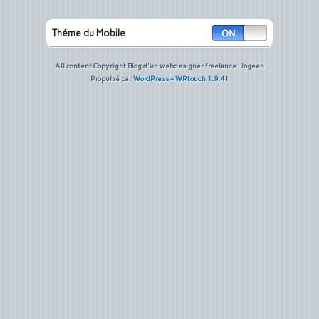
Théme du Mobile
All content Copyright Blog d'un webdesigner freelance : logeen
Propulsé par
WordPress
+
WPtouch 1.9.41